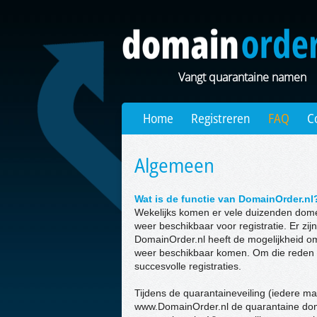
Vangt quarantaine namen
Home
Registreren
FAQ
C
Algemeen
Wat is de functie van DomainOrder.nl
Wekelijks komen er vele duizenden dom
weer beschikbaar voor registratie. Er zij
DomainOrder.nl heeft de mogelijkheid o
weer beschikbaar komen. Om die reden h
succesvolle registraties.
Tijdens de quarantaineveiling (iedere m
www.DomainOrder.nl de quarantaine do