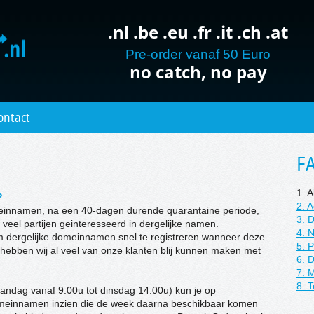
.nl .be .eu .fr .it .ch .at
Pre-order vanaf 50 Euro
no catch, no pay
ontact
F
1. 
?
2. 
einnamen, na een 40-dagen durende quarantaine periode,
3. D
n veel partijen geinteresseerd in dergelijke namen.
4. N
m dergelijke domeinnamen snel te registreren wanneer deze
5. P
ebben wij al veel van onze klanten blij kunnen maken met
6. 
7. 
8. 
aandag vanaf 9:00u tot dinsdag 14:00u) kun je op
meinnamen inzien die de week daarna beschikbaar komen