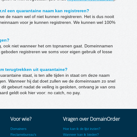
.nl een quarantaine naam kan registreren?
 we de naam wel of niet kunnen registreren. Het is dus nooit
meinnaam voor je kunnen registreren. We kunnen wel 100%
ngen?
ling, ook niet wanneer het om topnamen gaat. Domeinnamen
s geboden registreren we soms voor eigen gebruik of losse
m terugtrekken uit quarantaine?
rantaine staat, is ten alle tijden in staat om deze naam
gen. Wanneer hij dat doet zullen we de domeinnaam zo snel
n dit gebeurt nadat de veiling is gesloten, ontvang je van ons
eraard geldt ook hier voor: no catch, no pay.
Voor wie?
Vragen over DomainOrder
Domainers
Hoe kan ik de lijst inzien?
Reclamebureau's
Wanneer kan ik bieden?