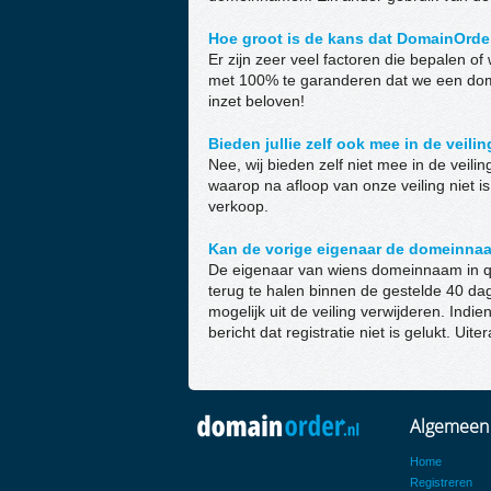
Hoe groot is de kans dat DomainOrder
Er zijn zeer veel factoren die bepalen of
met 100% te garanderen dat we een do
inzet beloven!
Bieden jullie zelf ook mee in de veili
Nee, wij bieden zelf niet mee in de vei
waarop na afloop van onze veiling niet i
verkoop.
Kan de vorige eigenaar de domeinnaa
De eigenaar van wiens domeinnaam in qua
terug te halen binnen de gestelde 40 da
mogelijk uit de veiling verwijderen. Indie
bericht dat registratie niet is gelukt. Uit
Algemeen
Home
Registreren