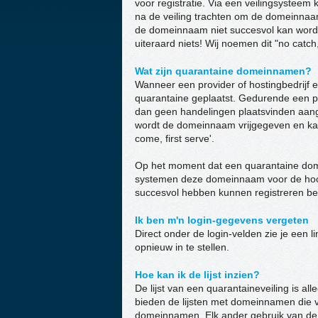
voor registratie. Via een veilingsystee
na de veiling trachten om de domeinnaam
de domeinnaam niet succesvol kan worden 
uiteraard niets! Wij noemen dit "no catch
Wat zijn quarantaine domeinnamen?
Wanneer een provider of hostingbedrijf 
quarantaine geplaatst. Gedurende een p
dan geen handelingen plaatsvinden aa
wordt de domeinnaam vrijgegeven en kan
come, first serve'.
Op het moment dat een quarantaine dom
systemen deze domeinnaam voor de hoogs
succesvol hebben kunnen registreren be
Ik ben m'n login-gegevens vergeten
Direct onder de login-velden zie je een 
opnieuw in te stellen.
Hoe kan ik de lijst inzien?
De lijst van een quarantaineveiling is alle
bieden de lijsten met domeinnamen die 
domeinnamen. Elk ander gebruik van de l