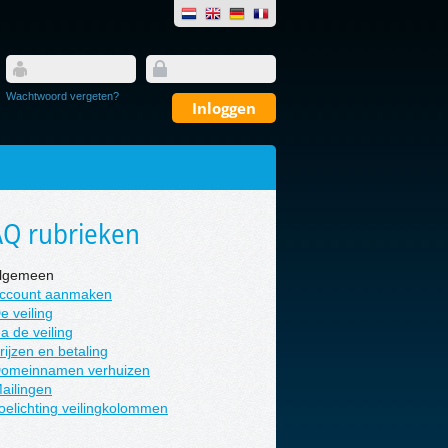
Wachtwoord vergeten?
AQ rubrieken
Algemeen
Account aanmaken
e veiling
a de veiling
rijzen en betaling
Domeinnamen verhuizen
Mailingen
Toelichting veilingkolommen