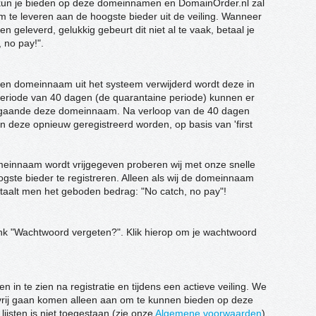
m kun je bieden op deze domeinnamen en DomainOrder.nl zal
 te leveren aan de hoogste bieder uit de veiling. Wanneer
geleverd, gelukkig gebeurt dit niet al te vaak, betaal je
, no pay!".
een domeinnaam uit het systeem verwijderd wordt deze in
eriode van 40 dagen (de quarantaine periode) kunnen er
ngaande deze domeinnaam. Na verloop van de 40 dagen
 deze opnieuw geregistreerd worden, op basis van 'first
einnaam wordt vrijgegeven proberen wij met onze snelle
te bieder te registreren. Alleen als wij de domeinnaam
taalt men het geboden bedrag: "No catch, no pay"!
link "Wachtwoord vergeten?". Klik hierop om je wachtwoord
en in te zien na registratie en tijdens een actieve veiling. We
vrij gaan komen alleen aan om te kunnen bieden op deze
ijsten is niet toegestaan (zie onze
Algemene voorwaarden
).