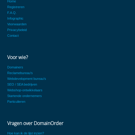
Home
Registreren
F.A.Q.
Infographic
Voorwaarden
Privacybeleid
Contact
Voor wie?
Domainers
Reclamebureau's
Webdevelopment bureau's
SEO / SEA bedrijven
Webshop-ontwikkelaars
Startende ondernemers
Particulieren
Vragen over DomainOrder
Hoe kan ik de lijst inzien?