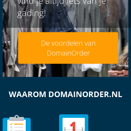
vind je altijd iets van je
gading!
De voordelen van
DomainOrder
WAAROM DOMAINORDER.NL