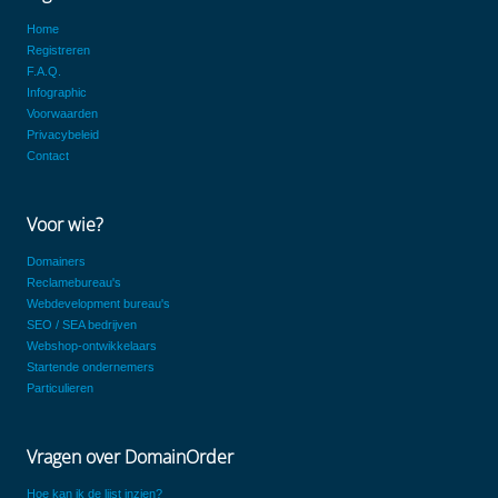
Home
Registreren
F.A.Q.
Infographic
Voorwaarden
Privacybeleid
Contact
Voor wie?
Domainers
Reclamebureau's
Webdevelopment bureau's
SEO / SEA bedrijven
Webshop-ontwikkelaars
Startende ondernemers
Particulieren
Vragen over DomainOrder
Hoe kan ik de lijst inzien?