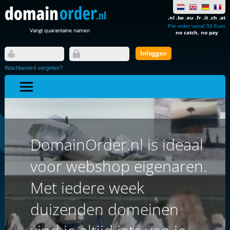
.nl .be .eu .fr .it .ch .at
Pre-order vanaf 50 Euro
Vangt quarantaine namen
no catch, no pay
Wachtwoord vergeten?
DomainOrder.nl is ideaal
voor webshop eigenaren.
Met iedere week
duizenden domeinen