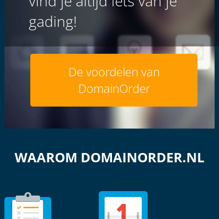
vind je altijd iets van je
gading!
De voordelen van
DomainOrder
WAAROM DOMAINORDER.NL