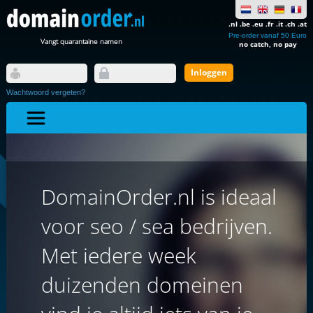
.nl .be .eu .fr .it .ch .at
Pre-order vanaf 50 Euro
Vangt quarantaine namen
no catch, no pay
Wachtwoord vergeten?
DomainOrder.nl is ideaal
voor seo / sea bedrijven.
Met iedere week
duizenden domeinen