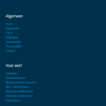
Algemeen
Home
Registreren
F.A.Q.
Infographic
Voorwaarden
Privacybeleid
Contact
Voor wie?
Domainers
Reclamebureau's
Webdevelopment bureau's
SEO / SEA bedrijven
Webshop-ontwikkelaars
Startende ondernemers
Particulieren