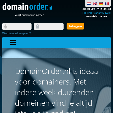
.nl .be .eu .fr .it .ch .at
Pre-order vanaf 50 Euro
Vangt quarantaine namen
no catch, no pay
Wachtwoord vergeten?
DomainOrder.nl is ideaal
voor domainers. Met
iedere week duizenden
domeinen vind je altijd