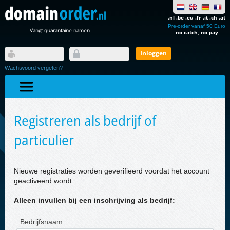
.nl .be .eu .fr .it .ch .at
Pre-order vanaf 50 Euro
Vangt quarantaine namen
no catch, no pay
Wachtwoord vergeten?
Registreren als bedrijf of
particulier
Nieuwe registraties worden geverifieerd voordat het account
geactiveerd wordt.
Alleen invullen bij een inschrijving als bedrijf:
Bedrijfsnaam