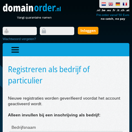
.nl .be .eu .fr .it .ch .at
Pre-order vanaf 50 Euro
Vangt quarantaine namen
no catch, no pay
Wachtwoord vergeten?
Registreren als bedrijf of
particulier
Nieuwe registraties worden geverifieerd voordat het account
geactiveerd wordt.
Alleen invullen bij een inschrijving als bedrijf:
Bedrijfsnaam