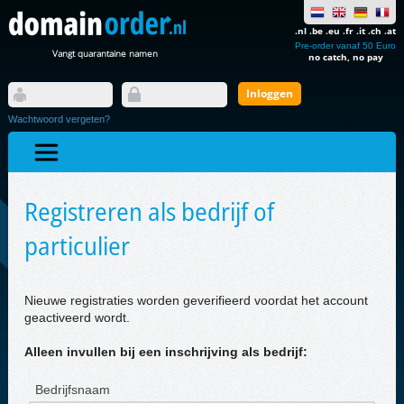
.nl .be .eu .fr .it .ch .at
Pre-order vanaf 50 Euro
Vangt quarantaine namen
no catch, no pay
Wachtwoord vergeten?
Registreren als bedrijf of
particulier
Nieuwe registraties worden geverifieerd voordat het account
geactiveerd wordt.
Alleen invullen bij een inschrijving als bedrijf:
Bedrijfsnaam