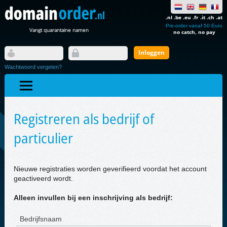
.nl .be .eu .fr .it .ch .at
Pre-order vanaf 50 Euro
Vangt quarantaine namen
no catch, no pay
Wachtwoord vergeten?
Registreren als bedrijf of
particulier
Nieuwe registraties worden geverifieerd voordat het account
geactiveerd wordt.
Alleen invullen bij een inschrijving als bedrijf:
Bedrijfsnaam