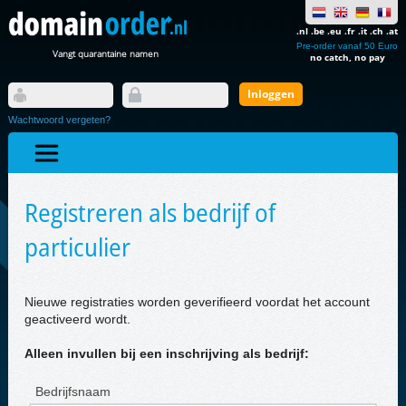
.nl .be .eu .fr .it .ch .at
Pre-order vanaf 50 Euro
Vangt quarantaine namen
no catch, no pay
Wachtwoord vergeten?
Registreren als bedrijf of
particulier
Nieuwe registraties worden geverifieerd voordat het account
geactiveerd wordt.
Alleen invullen bij een inschrijving als bedrijf:
Bedrijfsnaam