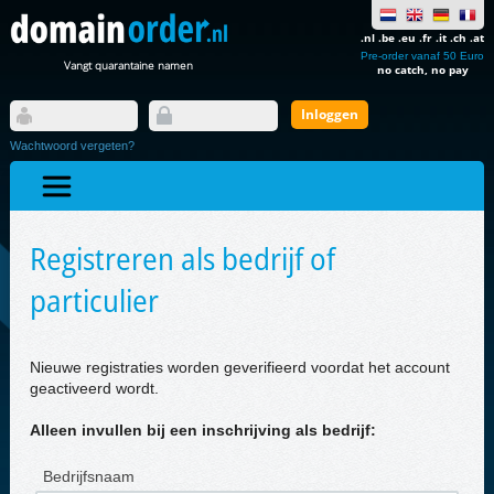
.nl .be .eu .fr .it .ch .at
Pre-order vanaf 50 Euro
Vangt quarantaine namen
no catch, no pay
Wachtwoord vergeten?
Registreren als bedrijf of
particulier
Nieuwe registraties worden geverifieerd voordat het account
geactiveerd wordt.
Alleen invullen bij een inschrijving als bedrijf:
Bedrijfsnaam