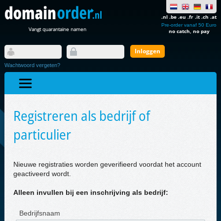
.nl .be .eu .fr .it .ch .at
Pre-order vanaf 50 Euro
Vangt quarantaine namen
no catch, no pay
Wachtwoord vergeten?
Registreren als bedrijf of
particulier
Nieuwe registraties worden geverifieerd voordat het account
geactiveerd wordt.
Alleen invullen bij een inschrijving als bedrijf:
Bedrijfsnaam