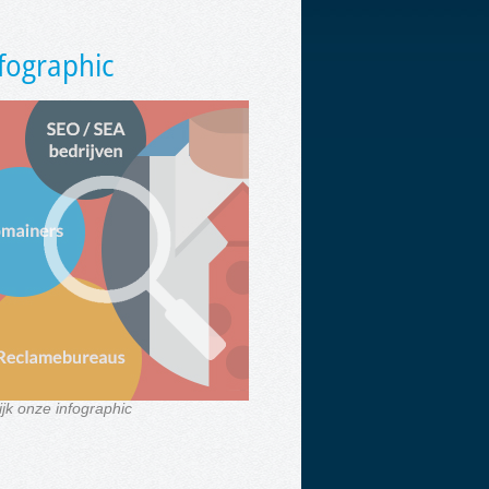
fographic
ijk onze infographic