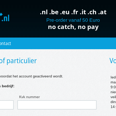
.nl .be .eu .fr .it .ch .at
Pre-order vanaf 50 Euro
no catch, no pay
ontact
of particulier
Vo
voordat het account geactiveerd wordt.
Ied
ma
 bedrijf:
9:0
nie
Kvk nummer
vei
di
14: