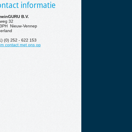
ntact informatie
einGURU B.V.
eweg 32
3PH Nieuw-Vennep
erland
1) (0) 252 - 622 153
m contact met ons op