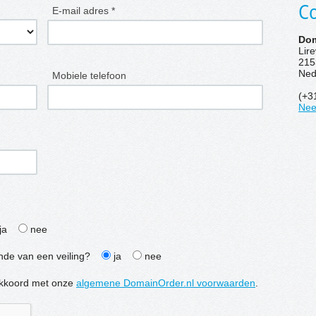
Co
E-mail adres *
Dom
Lir
215
Ned
Mobiele telefoon
(+3
Nee
ja
nee
inde van een veiling?
ja
nee
e akkoord met onze
algemene DomainOrder.nl voorwaarden
.