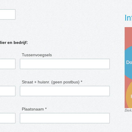
In
lier en bedrijf:
Tussenvoegsels
Straat + huisnr. (geen postbus) *
Plaatsnaam *
Bek