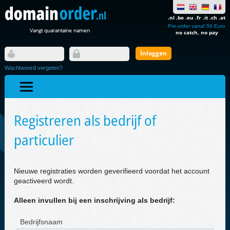
.nl .be .eu .fr .it .ch .at
Pre-order vanaf 50 Euro
Vangt quarantaine namen
no catch, no pay
Wachtwoord vergeten?
Registreren als bedrijf of
particulier
Nieuwe registraties worden geverifieerd voordat het account
geactiveerd wordt.
Alleen invullen bij een inschrijving als bedrijf:
Bedrijfsnaam