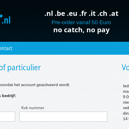
.nl .be .eu .fr .it .ch .at
Pre-order vanaf 50 Euro
no catch, no pay
ontact
of particulier
Vo
voordat het account geactiveerd wordt.
Ied
ma
 bedrijf:
9:0
nie
Kvk nummer
vei
di
14: