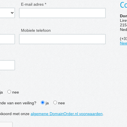
Co
E-mail adres *
Dom
Lir
215
Ned
Mobiele telefoon
(+3
Nee
ja
nee
inde van een veiling?
ja
nee
e akkoord met onze
algemene DomainOrder.nl voorwaarden
.