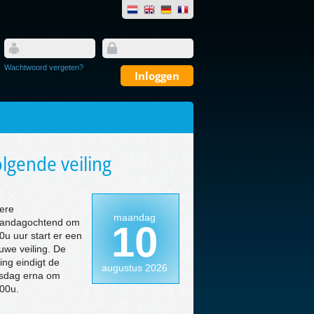
Wachtwoord vergeten?
lgende veiling
ere
maandag
andagochtend om
10
0u uur start er een
uwe veiling. De
ling eindigt de
augustus 2026
nsdag erna om
00u.