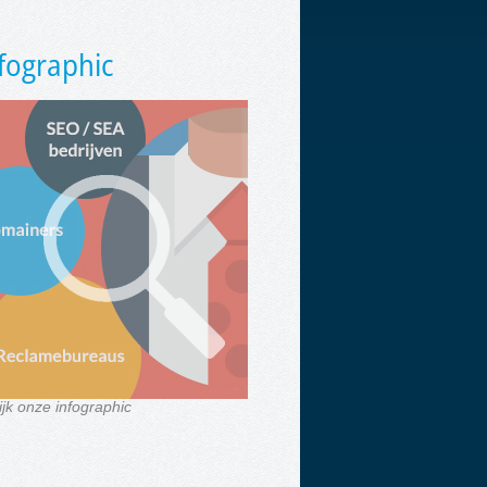
fographic
ijk onze infographic