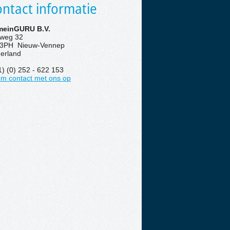
ntact informatie
einGURU B.V.
eweg 32
3PH Nieuw-Vennep
erland
1) (0) 252 - 622 153
m contact met ons op