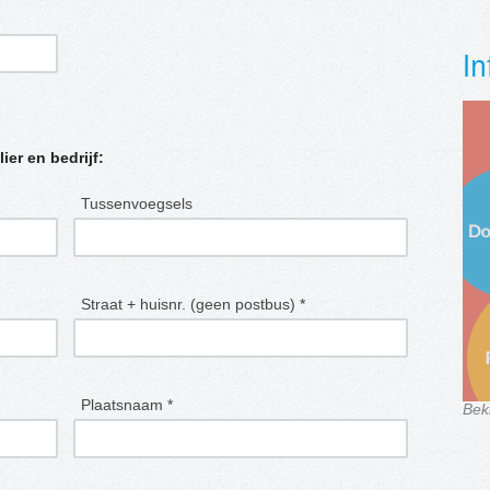
In
lier en bedrijf:
Tussenvoegsels
Straat + huisnr. (geen postbus) *
Plaatsnaam *
Bek