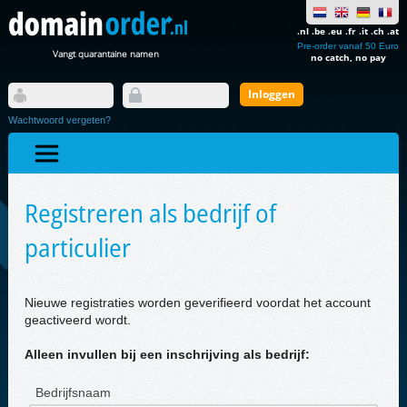
.nl .be .eu .fr .it .ch .at
Pre-order vanaf 50 Euro
Vangt quarantaine namen
no catch, no pay
Wachtwoord vergeten?
Registreren als bedrijf of
particulier
Nieuwe registraties worden geverifieerd voordat het account
geactiveerd wordt.
Alleen invullen bij een inschrijving als bedrijf:
Bedrijfsnaam