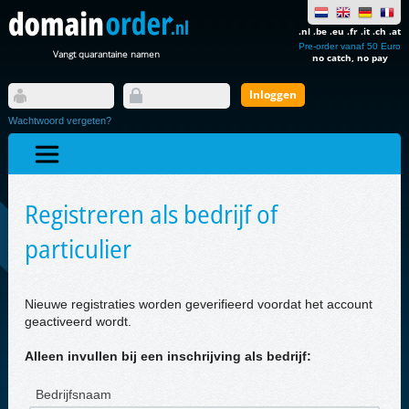
.nl .be .eu .fr .it .ch .at
Pre-order vanaf 50 Euro
Vangt quarantaine namen
no catch, no pay
Wachtwoord vergeten?
Registreren als bedrijf of
particulier
Nieuwe registraties worden geverifieerd voordat het account
geactiveerd wordt.
Alleen invullen bij een inschrijving als bedrijf:
Bedrijfsnaam