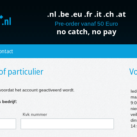
.nl .be .eu .fr .it .ch .at
Pre-order vanaf 50 Euro
no catch, no pay
ontact
of particulier
Vo
voordat het account geactiveerd wordt.
Ied
ma
 bedrijf:
9:0
nie
Kvk nummer
vei
di
14: