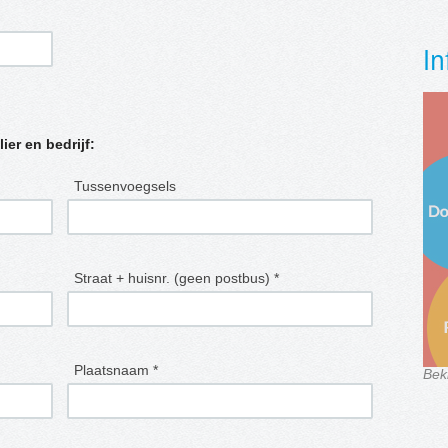
In
lier en bedrijf:
Tussenvoegsels
Straat + huisnr. (geen postbus) *
Plaatsnaam *
Bek