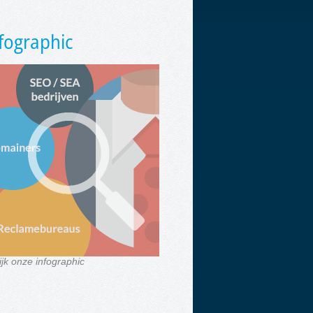
fographic
ijk onze infographic