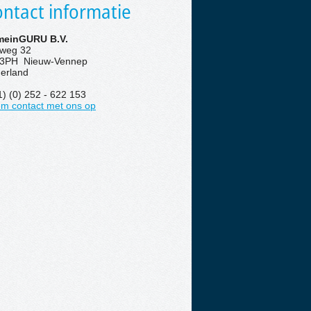
ntact informatie
einGURU B.V.
eweg 32
3PH Nieuw-Vennep
erland
1) (0) 252 - 622 153
m contact met ons op