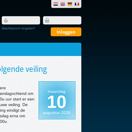
Wachtwoord vergeten?
lgende veiling
ere
maandag
andagochtend om
10
0u uur start er een
uwe veiling. De
ling eindigt de
augustus 2026
nsdag erna om
00u.