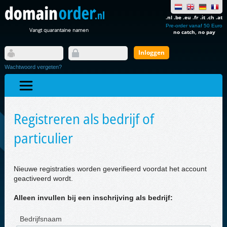
.nl .be .eu .fr .it .ch .at
Pre-order vanaf 50 Euro
Vangt quarantaine namen
no catch, no pay
Wachtwoord vergeten?
Registreren als bedrijf of
particulier
Nieuwe registraties worden geverifieerd voordat het account
geactiveerd wordt.
Alleen invullen bij een inschrijving als bedrijf:
Bedrijfsnaam