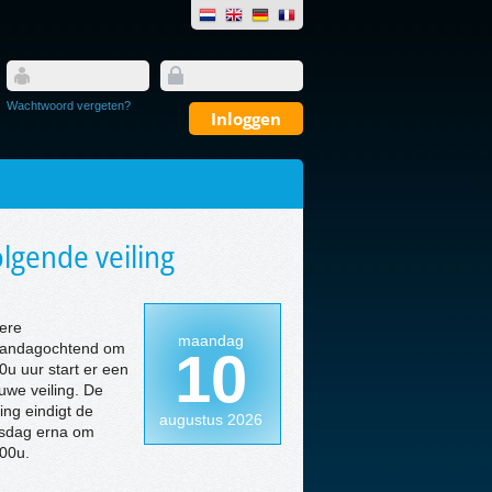
Wachtwoord vergeten?
lgende veiling
ere
maandag
andagochtend om
10
0u uur start er een
uwe veiling. De
ling eindigt de
augustus 2026
nsdag erna om
00u.