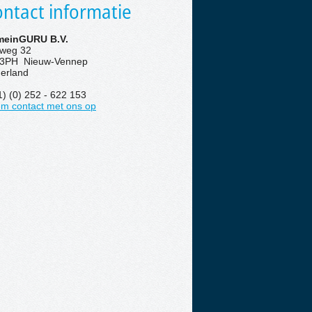
ntact informatie
einGURU B.V.
eweg 32
3PH Nieuw-Vennep
erland
1) (0) 252 - 622 153
m contact met ons op