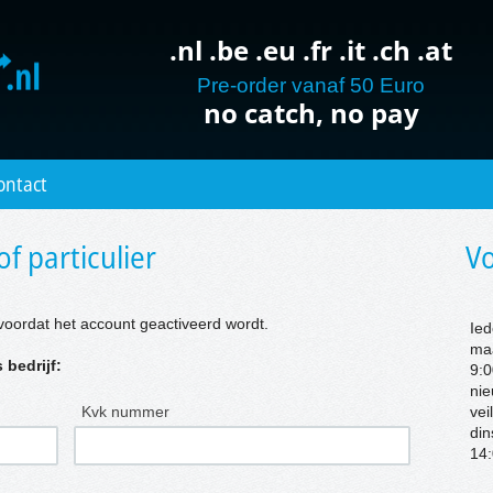
.nl .be .eu .fr .it .ch .at
Pre-order vanaf 50 Euro
no catch, no pay
ontact
of particulier
Vo
voordat het account geactiveerd wordt.
Ied
ma
 bedrijf:
9:0
nie
Kvk nummer
vei
di
14: