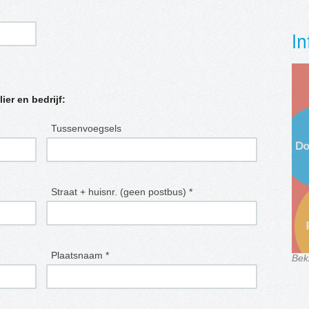
In
lier en bedrijf:
Tussenvoegsels
Straat + huisnr. (geen postbus) *
Plaatsnaam *
Bek