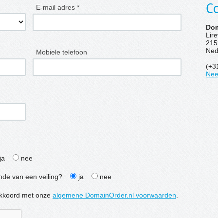
Co
E-mail adres *
Dom
Lir
215
Ned
Mobiele telefoon
(+3
Nee
ja
nee
inde van een veiling?
ja
nee
e akkoord met onze
algemene DomainOrder.nl voorwaarden
.