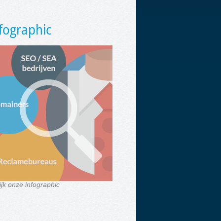
fographic
ijk onze infographic