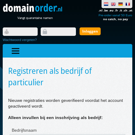
.nl .be .eu .fr .it .ch .at
Pre-order vanaf 50 Euro
Vangt quarantaine namen
no catch, no pay
Wachtwoord vergeten?
Registreren als bedrijf of
particulier
Nieuwe registraties worden geverifieerd voordat het account
geactiveerd wordt.
Alleen invullen bij een inschrijving als bedrijf:
Bedrijfsnaam