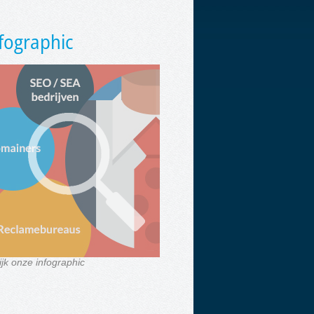
fographic
ijk onze infographic