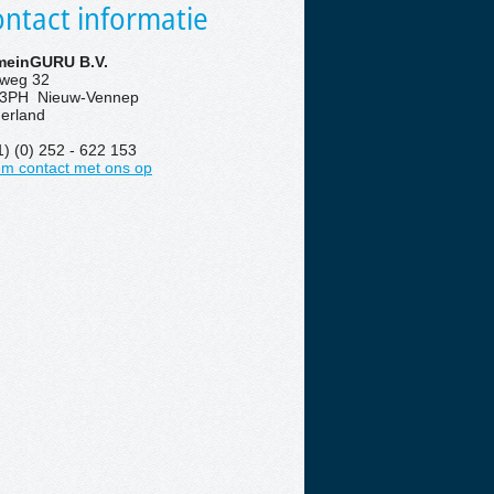
ntact informatie
einGURU B.V.
eweg 32
3PH Nieuw-Vennep
erland
1) (0) 252 - 622 153
m contact met ons op