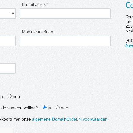
Co
E-mail adres *
Dom
Lir
215
Ned
Mobiele telefoon
(+3
Nee
ja
nee
inde van een veiling?
ja
nee
e akkoord met onze
algemene DomainOrder.nl voorwaarden
.