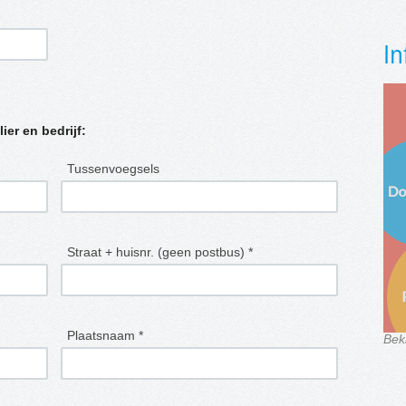
In
lier en bedrijf:
Tussenvoegsels
Straat + huisnr. (geen postbus) *
Plaatsnaam *
Bek