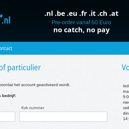
.nl .be .eu .fr .it .ch .at
Pre-order vanaf 50 Euro
no catch, no pay
ontact
of particulier
Vo
voordat het account geactiveerd wordt.
Ied
ma
 bedrijf:
9:0
nie
Kvk nummer
vei
di
14: