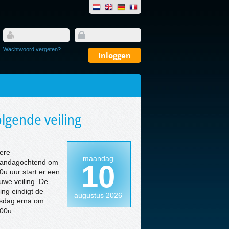
Wachtwoord vergeten?
lgende veiling
ere
maandag
andagochtend om
10
0u uur start er een
uwe veiling. De
ling eindigt de
augustus 2026
nsdag erna om
00u.