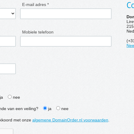
Co
E-mail adres *
Dom
Lir
215
Ned
Mobiele telefoon
(+3
Nee
ja
nee
inde van een veiling?
ja
nee
e akkoord met onze
algemene DomainOrder.nl voorwaarden
.