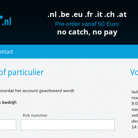
.nl .be .eu .fr .it .ch .at
Pre-order vanaf 50 Euro
no catch, no pay
ontact
of particulier
Vo
voordat het account geactiveerd wordt.
Ied
ma
 bedrijf:
9:0
nie
Kvk nummer
vei
di
14: