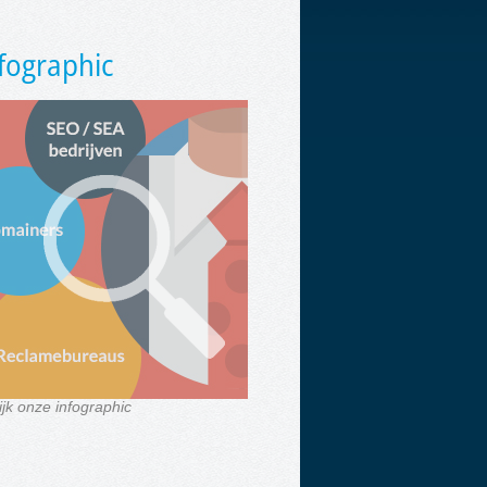
fographic
ijk onze infographic