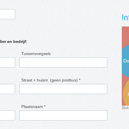
In
lier en bedrijf:
Tussenvoegsels
Straat + huisnr. (geen postbus) *
Plaatsnaam *
Bek