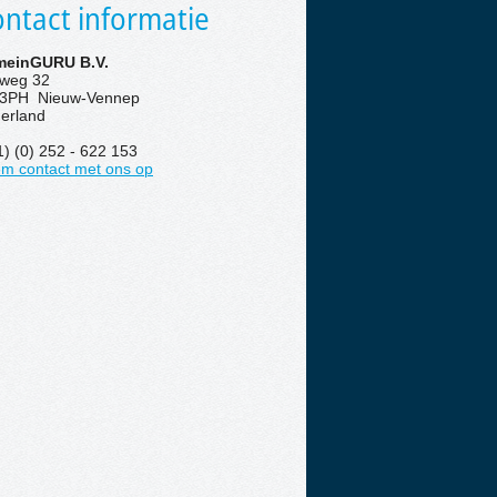
ntact informatie
einGURU B.V.
eweg 32
3PH Nieuw-Vennep
erland
1) (0) 252 - 622 153
m contact met ons op