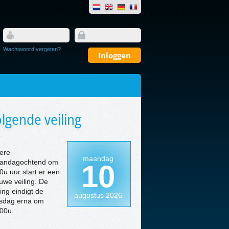
Wachtwoord vergeten?
lgende veiling
ere
maandag
andagochtend om
10
0u uur start er een
uwe veiling. De
ling eindigt de
augustus 2026
nsdag erna om
00u.