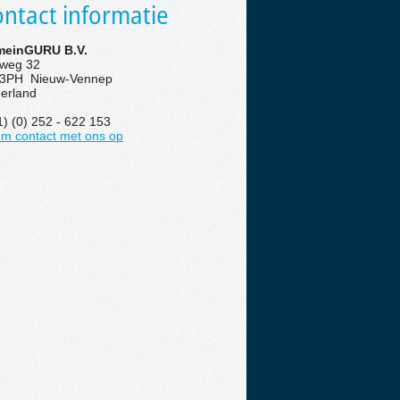
ntact informatie
einGURU B.V.
eweg 32
3PH Nieuw-Vennep
erland
1) (0) 252 - 622 153
m contact met ons op