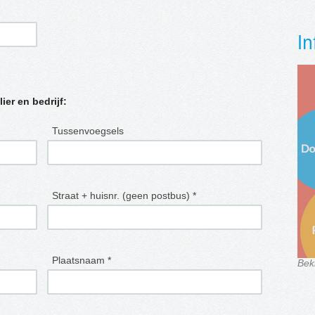
In
lier en bedrijf:
Tussenvoegsels
Straat + huisnr. (geen postbus) *
Plaatsnaam *
Bek