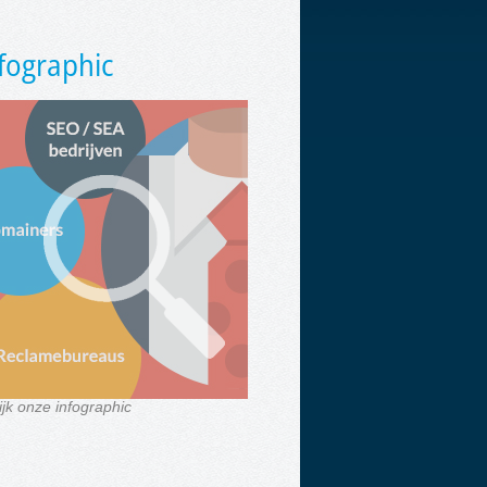
fographic
ijk onze infographic