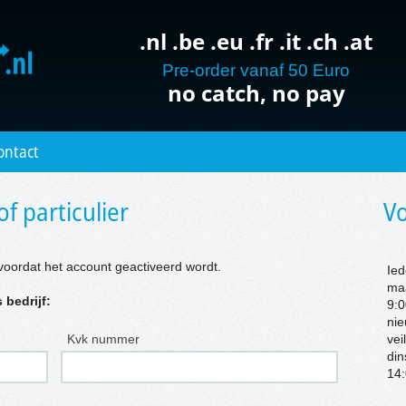
.nl .be .eu .fr .it .ch .at
Pre-order vanaf 50 Euro
no catch, no pay
ontact
of particulier
Vo
voordat het account geactiveerd wordt.
Ied
ma
 bedrijf:
9:0
nie
Kvk nummer
vei
di
14: