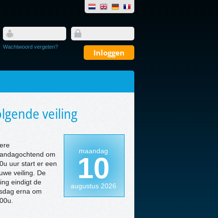
Wachtwoord vergeten?
lgende veiling
ere
maandag
andagochtend om
10
0u uur start er een
uwe veiling. De
ling eindigt de
augustus 2026
nsdag erna om
00u.