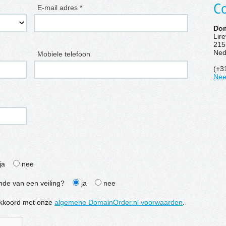
Co
E-mail adres *
Dom
Lir
215
Ned
Mobiele telefoon
(+3
Nee
ja
nee
inde van een veiling?
ja
nee
e akkoord met onze
algemene DomainOrder.nl voorwaarden
.