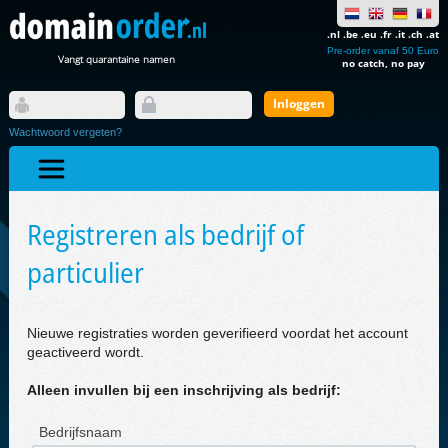
.nl .be .eu .fr .it .ch .at
Pre-order vanaf 50 Euro
Vangt quarantaine namen
no catch, no pay
Wachtwoord vergeten?
Registreren als bedrijf of
particulier
Nieuwe registraties worden geverifieerd voordat het account
geactiveerd wordt.
Alleen invullen bij een inschrijving als bedrijf:
Bedrijfsnaam