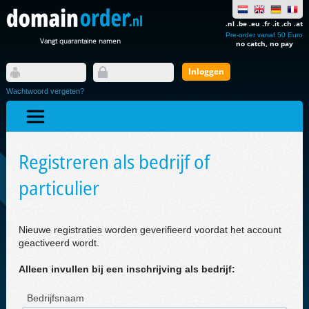
.nl .be .eu .fr .it .ch .at
Pre-order vanaf 50 Euro
Vangt quarantaine namen
no catch, no pay
Wachtwoord vergeten?
Registreren als bedrijf of
particulier
Nieuwe registraties worden geverifieerd voordat het account
geactiveerd wordt.
Alleen invullen bij een inschrijving als bedrijf:
Bedrijfsnaam