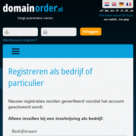
.nl .be .eu .fr .it .ch .at
Pre-order vanaf 50 Euro
Vangt quarantaine namen
no catch, no pay
Wachtwoord vergeten?
Registreren als bedrijf of
particulier
Nieuwe registraties worden geverifieerd voordat het account
geactiveerd wordt.
Alleen invullen bij een inschrijving als bedrijf:
Bedrijfsnaam