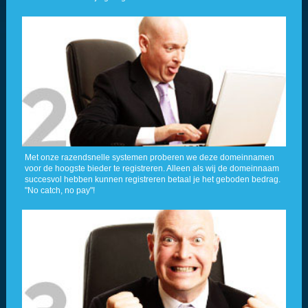
Met onze razendsnelle systemen proberen we deze domeinnamen
voor de hoogste bieder te registreren. Alleen als wij de domeinnaam
succesvol hebben kunnen registreren betaal je het geboden bedrag.
"No catch, no pay"!