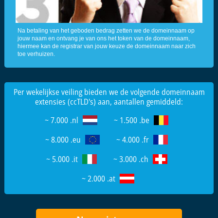
Na betaling van het geboden bedrag zetten we de domeinnaam op
jouw naam en ontvang je van ons het token van de domeinnaam,
hiermee kan de registrar van jouw keuze de domeinnaam naar zich
toe verhuizen.
Per wekelijkse veiling bieden we de volgende domeinnaam
extensies (ccTLD's) aan, aantallen gemiddeld:
~ 7.000 .nl
~ 1.500 .be
~ 8.000 .eu
~ 4.000 .fr
~ 5.000 .it
~ 3.000 .ch
~ 2.000 .at