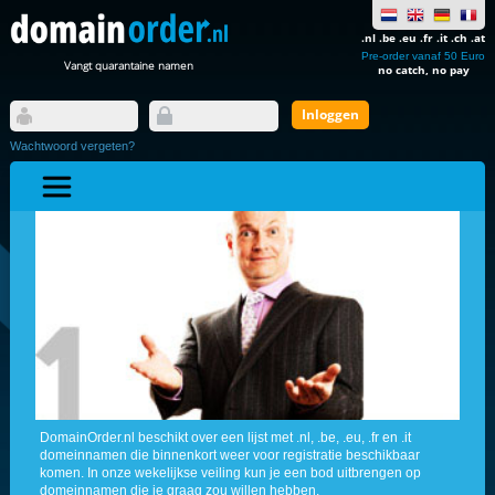
.nl .be .eu .fr .it .ch .at
Pre-order vanaf 50 Euro
Vangt quarantaine namen
no catch, no pay
Wachtwoord vergeten?
DomainOrder.nl beschikt over een lijst met .nl, .be, .eu, .fr en .it
domeinnamen die binnenkort weer voor registratie beschikbaar
komen. In onze wekelijkse veiling kun je een bod uitbrengen op
domeinnamen die je graag zou willen hebben.