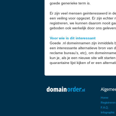
goede generieke term is.
Er zijn veel mensen geinteresseerd in
een veiling voor opgezet. Er zijn echt
registreren, we kunnen daarom nooit g
geboden ook werkelijk door ons gelever
Voor wie is dit interessant
Goede .nl domeinnamen zijn inmiddels 
een interessante alternatieve bron van d
reclame bureau's, etc), om domeinnamen
kun je, als je een nieuwe site wilt start
quarantaine lijst kijken of er een alterna
Algeme
Home
Registreren
F.A.Q.
Infographic