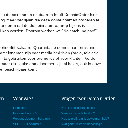
 deze domeinnamen en daarom heeft DomainOrder hier
er nog meer bedrijven die deze domeinnamen proberen te
aranderen dat de domeinnaam waarop bij ons is
d kan worden. Daarom werken we "No catch, no pay!".
behoorlijk schaars. Quarantaine domeinnamen kunnen
omeinnamen zijn voor media bedrijven (radio, televisie,
 te gebruiken voor promoties of voor klanten. Verder
en maar alle leuke domeinnamen zijn al bezet, ook in onze
tief beschikbaar komt.
en
Voor wie?
Vragen over DomainOrder
Domainers
Hoe kan ik de lijst inzien?
Reclamebureau's
Wanneer kan ik bieden?
Webdevelopment bureau's
Hoe weet ik dat ik gewonnen heb?
SEO / SEA bedrijven
Wat gebeurt er na de veiling?