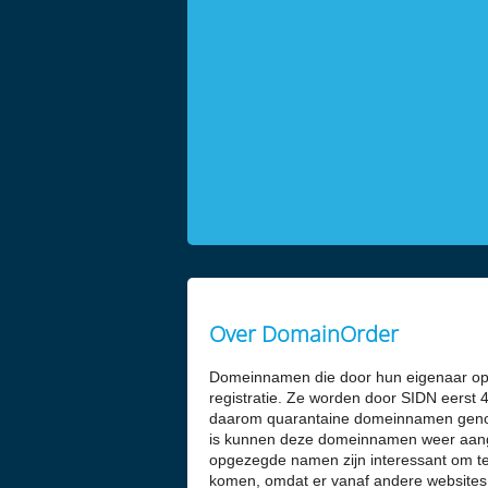
Over DomainOrder
Domeinnamen die door hun eigenaar opg
registratie. Ze worden door SIDN eerst
daarom quarantaine domeinnamen genoe
is kunnen deze domeinnamen weer aange
opgezegde namen zijn interessant om te
komen, omdat er vanaf andere websites 