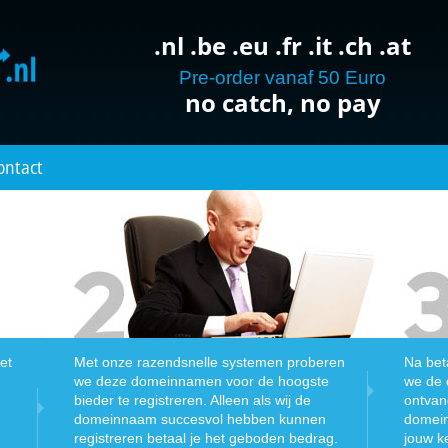
.nl .be .eu .fr .it .ch .at
Pre-order vanaf 50 Euro
no catch, no pay
ontact
et
Met onze razendsnelle systemen proberen
Na bet
we deze domeinnamen voor de hoogste
we de
bieder te registreren. Alleen als wij de
ontvan
domeinnaam succesvol hebben kunnen
domein
registreren betaal je het geboden bedrag.
jouw k