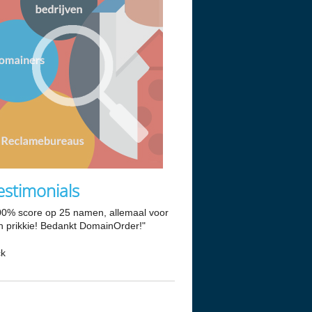
estimonials
00% score op 25 namen, allemaal voor
n prikkie! Bedankt DomainOrder!"
ck