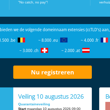
"No catch, no pay"!
verhui
ng bieden we de volgende domeinnaam extensies (ccTLD's) aan,
1.500 .be
~ 8.000 .eu
~ 4.000 .fr
~ 3.000 .ch
~ 2.000 .at
Nu registreren
Veiling 10 augustus 2026
B
Quarantaineveiling
Start
:maandag 10 augustus 2026 09:00