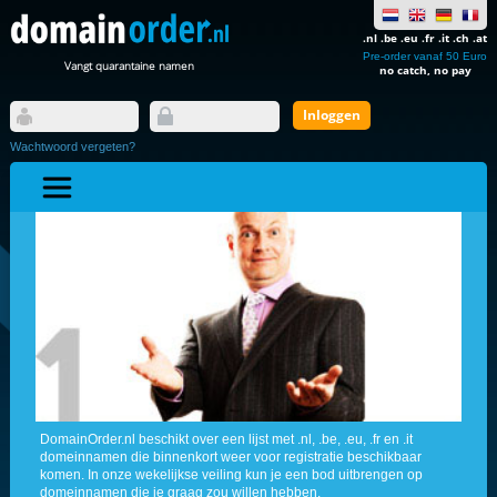
.nl .be .eu .fr .it .ch .at
Pre-order vanaf 50 Euro
Vangt quarantaine namen
no catch, no pay
Wachtwoord vergeten?
DomainOrder.nl beschikt over een lijst met .nl, .be, .eu, .fr en .it
domeinnamen die binnenkort weer voor registratie beschikbaar
komen. In onze wekelijkse veiling kun je een bod uitbrengen op
domeinnamen die je graag zou willen hebben.