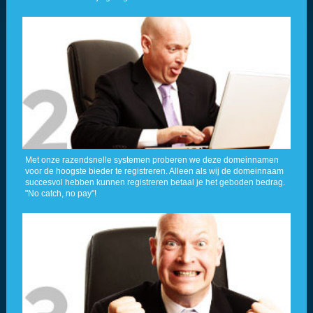
Met onze razendsnelle systemen proberen we deze domeinnamen
voor de hoogste bieder te registreren. Alleen als wij de domeinnaam
succesvol hebben kunnen registreren betaal je het geboden bedrag.
"No catch, no pay"!