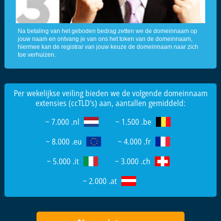
Na betaling van het geboden bedrag zetten we de domeinnaam op
jouw naam en ontvang je van ons het token van de domeinnaam,
hiermee kan de registrar van jouw keuze de domeinnaam naar zich
toe verhuizen.
Per wekelijkse veiling bieden we de volgende domeinnaam
extensies (ccTLD's) aan, aantallen gemiddeld:
~ 7.000 .nl
~ 1.500 .be
~ 8.000 .eu
~ 4.000 .fr
~ 5.000 .it
~ 3.000 .ch
~ 2.000 .at