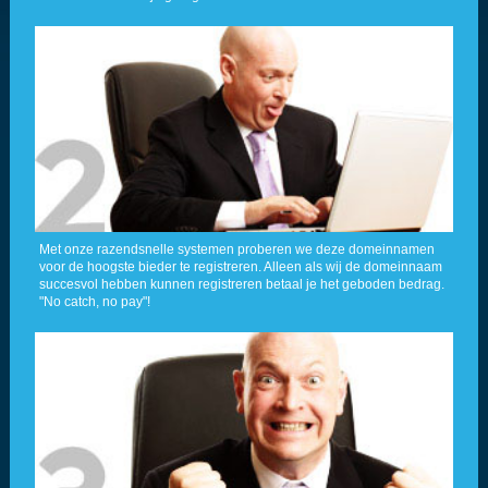
Met onze razendsnelle systemen proberen we deze domeinnamen
voor de hoogste bieder te registreren. Alleen als wij de domeinnaam
succesvol hebben kunnen registreren betaal je het geboden bedrag.
"No catch, no pay"!