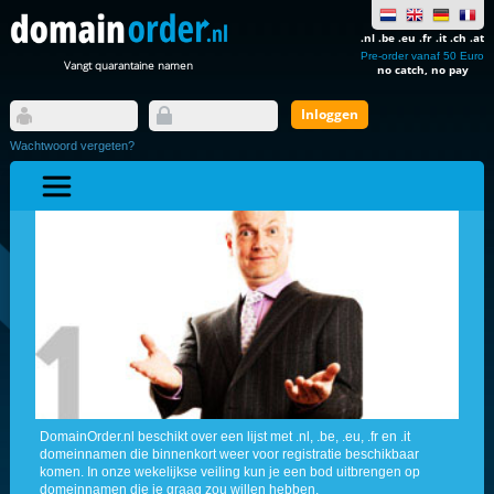
.nl .be .eu .fr .it .ch .at
Pre-order vanaf 50 Euro
Vangt quarantaine namen
no catch, no pay
Wachtwoord vergeten?
DomainOrder.nl beschikt over een lijst met .nl, .be, .eu, .fr en .it
domeinnamen die binnenkort weer voor registratie beschikbaar
komen. In onze wekelijkse veiling kun je een bod uitbrengen op
domeinnamen die je graag zou willen hebben.