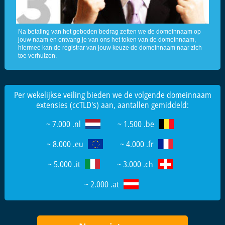
Na betaling van het geboden bedrag zetten we de domeinnaam op
jouw naam en ontvang je van ons het token van de domeinnaam,
hiermee kan de registrar van jouw keuze de domeinnaam naar zich
toe verhuizen.
Per wekelijkse veiling bieden we de volgende domeinnaam
extensies (ccTLD's) aan, aantallen gemiddeld:
~ 7.000 .nl
~ 1.500 .be
~ 8.000 .eu
~ 4.000 .fr
~ 5.000 .it
~ 3.000 .ch
~ 2.000 .at