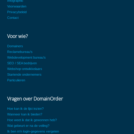
Infographic
Voorwaarden
Privacybeleid
Contact
Voor wie?
Domainers
Reclamebureau's
Webdevelopment bureau's
SEO / SEA bedrijven
Webshop-ontwikkelaars
Startende ondernemers
Particulieren
Vragen over DomainOrder
Hoe kan ik de lijst inzien?
Wanneer kan ik bieden?
Hoe weet ik dat ik gewonnen heb?
Wat gebeurt er na de veiling?
Ik ben m'n login-gegevens vergeten