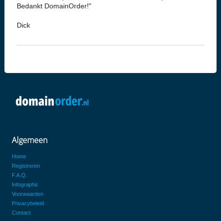
Bedankt DomainOrder!"
Dick
Algemeen
Home
Registreren
F.A.Q.
Infographic
Voorwaarden
Privacybeleid
Contact