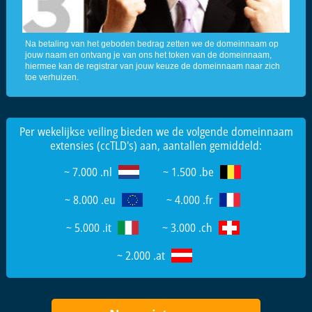
Na betaling van het geboden bedrag zetten we de domeinnaam op
jouw naam en ontvang je van ons het token van de domeinnaam,
hiermee kan de registrar van jouw keuze de domeinnaam naar zich
toe verhuizen.
Per wekelijkse veiling bieden we de volgende domeinnaam
extensies (ccTLD's) aan, aantallen gemiddeld:
~ 7.000 .nl
~ 1.500 .be
~ 8.000 .eu
~ 4.000 .fr
~ 5.000 .it
~ 3.000 .ch
~ 2.000 .at