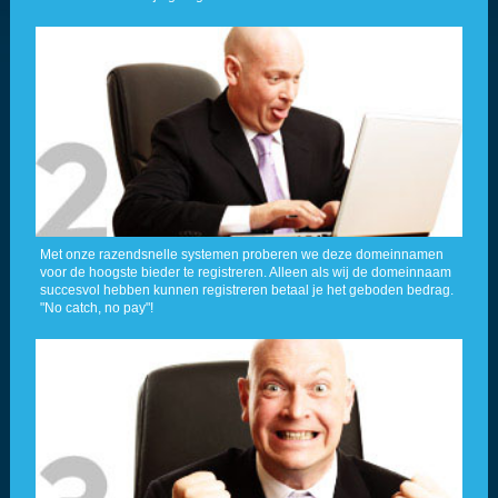
Met onze razendsnelle systemen proberen we deze domeinnamen
voor de hoogste bieder te registreren. Alleen als wij de domeinnaam
succesvol hebben kunnen registreren betaal je het geboden bedrag.
"No catch, no pay"!