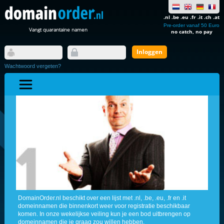
.nl .be .eu .fr .it .ch .at
Pre-order vanaf 50 Euro
Vangt quarantaine namen
no catch, no pay
Wachtwoord vergeten?
DomainOrder.nl beschikt over een lijst met .nl, .be, .eu, .fr en .it
domeinnamen die binnenkort weer voor registratie beschikbaar
komen. In onze wekelijkse veiling kun je een bod uitbrengen op
domeinnamen die je graag zou willen hebben.