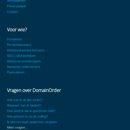
Voorwaarden
Privacybeleid
Contact
Voor wie?
Domainers
Reclamebureau's
Webdevelopment bureau's
SEO / SEA bedrijven
Webshop-ontwikkelaars
Startende ondernemers
Particulieren
Vragen over DomainOrder
Hoe kan ik de lijst inzien?
Wanneer kan ik bieden?
Hoe weet ik dat ik gewonnen heb?
Wat gebeurt er na de veiling?
Ik ben m'n login-gegevens vergeten
Meer vragen...