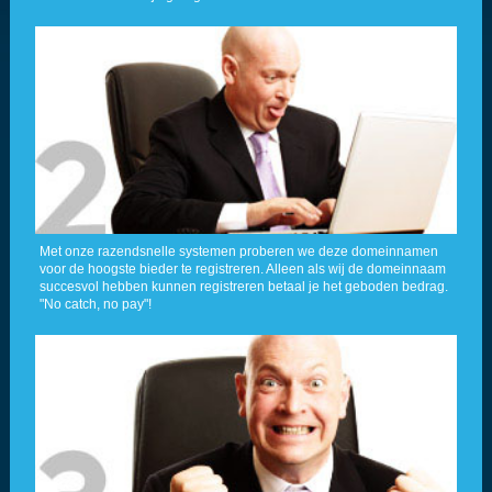
Met onze razendsnelle systemen proberen we deze domeinnamen
voor de hoogste bieder te registreren. Alleen als wij de domeinnaam
succesvol hebben kunnen registreren betaal je het geboden bedrag.
"No catch, no pay"!