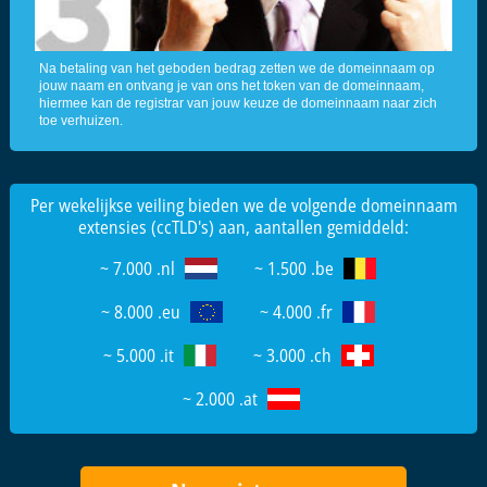
Na betaling van het geboden bedrag zetten we de domeinnaam op
jouw naam en ontvang je van ons het token van de domeinnaam,
hiermee kan de registrar van jouw keuze de domeinnaam naar zich
toe verhuizen.
Per wekelijkse veiling bieden we de volgende domeinnaam
extensies (ccTLD's) aan, aantallen gemiddeld:
~ 7.000 .nl
~ 1.500 .be
~ 8.000 .eu
~ 4.000 .fr
~ 5.000 .it
~ 3.000 .ch
~ 2.000 .at