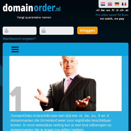
.nl .be .eu .fr .it .ch .at
Pre-order vanaf 50 Euro
Vangt quarantaine namen
no catch, no pay
Wachtwoord vergeten?
DomainOrder.nl beschikt over een lijst met .nl, .be, .eu, .fr en .it
domeinnamen die binnenkort weer voor registratie beschikbaar
komen. In onze wekelijkse veiling kun je een bod uitbrengen op
domeinnamen die je graag zou willen hebben.