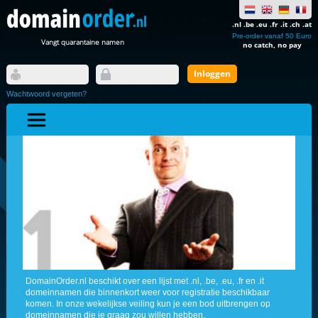
.nl .be .eu .fr .it .ch .at
Pre-order vanaf 50 Euro
Vangt quarantaine namen
no catch, no pay
Wachtwoord vergeten?
DomainOrder.nl beschikt over een lijst met .nl, .be, .eu, .fr en .it
domeinnamen die binnenkort weer voor registratie beschikbaar
komen. In onze wekelijkse veiling kun je een bod uitbrengen op
domeinnamen die je graag zou willen hebben.