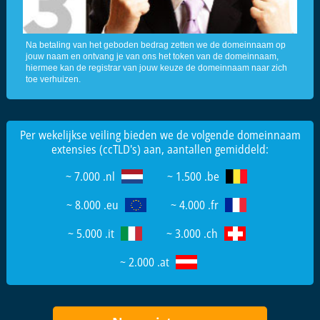
Na betaling van het geboden bedrag zetten we de domeinnaam op
jouw naam en ontvang je van ons het token van de domeinnaam,
hiermee kan de registrar van jouw keuze de domeinnaam naar zich
toe verhuizen.
Per wekelijkse veiling bieden we de volgende domeinnaam
extensies (ccTLD's) aan, aantallen gemiddeld:
~ 7.000 .nl
~ 1.500 .be
~ 8.000 .eu
~ 4.000 .fr
~ 5.000 .it
~ 3.000 .ch
~ 2.000 .at