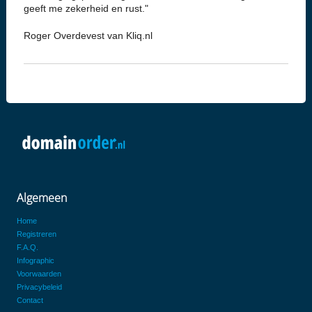
geeft me zekerheid en rust."
Roger Overdevest van Kliq.nl
Algemeen
Home
Registreren
F.A.Q.
Infographic
Voorwaarden
Privacybeleid
Contact