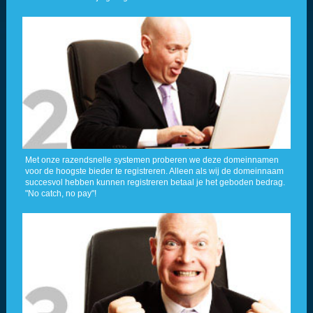
Met onze razendsnelle systemen proberen we deze domeinnamen
voor de hoogste bieder te registreren. Alleen als wij de domeinnaam
succesvol hebben kunnen registreren betaal je het geboden bedrag.
"No catch, no pay"!