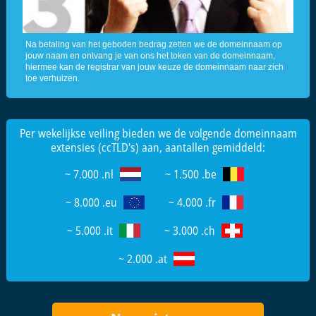
Na betaling van het geboden bedrag zetten we de domeinnaam op
jouw naam en ontvang je van ons het token van de domeinnaam,
hiermee kan de registrar van jouw keuze de domeinnaam naar zich
toe verhuizen.
Per wekelijkse veiling bieden we de volgende domeinnaam
extensies (ccTLD's) aan, aantallen gemiddeld:
~ 7.000 .nl
~ 1.500 .be
~ 8.000 .eu
~ 4.000 .fr
~ 5.000 .it
~ 3.000 .ch
~ 2.000 .at