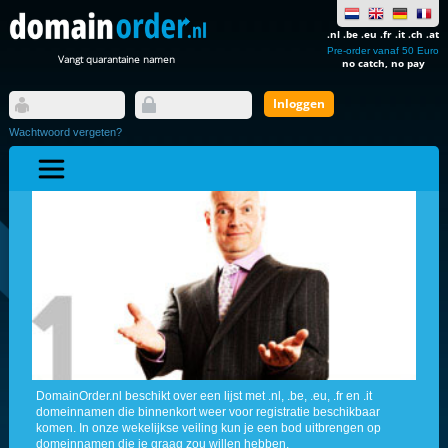
.nl .be .eu .fr .it .ch .at
Pre-order vanaf 50 Euro
Vangt quarantaine namen
no catch, no pay
Wachtwoord vergeten?
DomainOrder.nl beschikt over een lijst met .nl, .be, .eu, .fr en .it
domeinnamen die binnenkort weer voor registratie beschikbaar
komen. In onze wekelijkse veiling kun je een bod uitbrengen op
domeinnamen die je graag zou willen hebben.