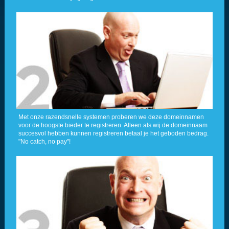
Met onze razendsnelle systemen proberen we deze domeinnamen
voor de hoogste bieder te registreren. Alleen als wij de domeinnaam
succesvol hebben kunnen registreren betaal je het geboden bedrag.
"No catch, no pay"!