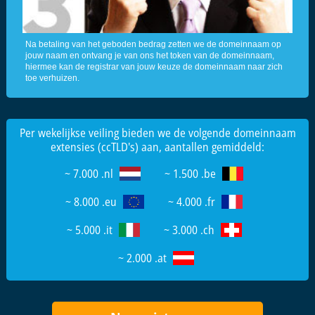
Na betaling van het geboden bedrag zetten we de domeinnaam op
jouw naam en ontvang je van ons het token van de domeinnaam,
hiermee kan de registrar van jouw keuze de domeinnaam naar zich
toe verhuizen.
Per wekelijkse veiling bieden we de volgende domeinnaam
extensies (ccTLD's) aan, aantallen gemiddeld:
~ 7.000 .nl
~ 1.500 .be
~ 8.000 .eu
~ 4.000 .fr
~ 5.000 .it
~ 3.000 .ch
~ 2.000 .at