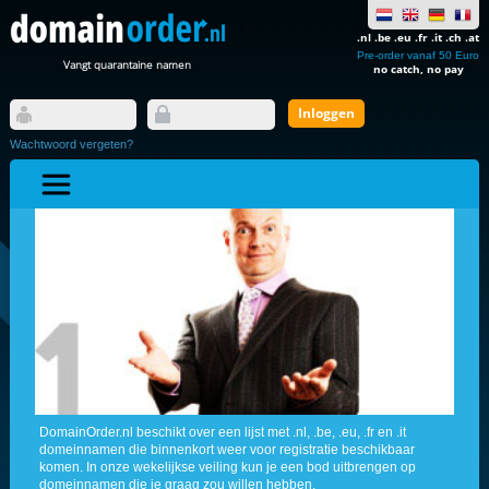
.nl .be .eu .fr .it .ch .at
Pre-order vanaf 50 Euro
Vangt quarantaine namen
no catch, no pay
Wachtwoord vergeten?
DomainOrder.nl beschikt over een lijst met .nl, .be, .eu, .fr en .it
domeinnamen die binnenkort weer voor registratie beschikbaar
komen. In onze wekelijkse veiling kun je een bod uitbrengen op
domeinnamen die je graag zou willen hebben.