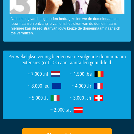
Na betaling van het geboden bedrag zetten we de domeinnaam op
jouw naam en ontvang je van ons het token van de domeinnaam,
hiermee kan de registrar van jouw keuze de domeinnaam naar zich
toe verhuizen.
Per wekelijkse veiling bieden we de volgende domeinnaam
extensies (ccTLD's) aan, aantallen gemiddeld:
~ 7.000 .nl
~ 1.500 .be
~ 8.000 .eu
~ 4.000 .fr
~ 5.000 .it
~ 3.000 .ch
~ 2.000 .at