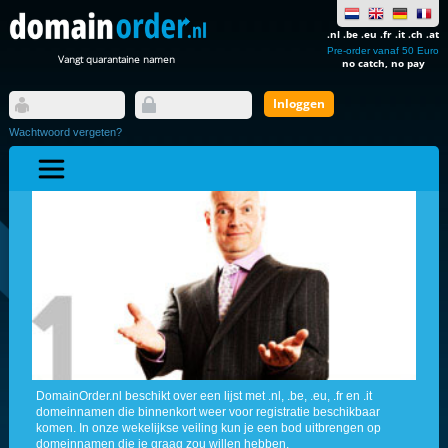
.nl .be .eu .fr .it .ch .at
Pre-order vanaf 50 Euro
Vangt quarantaine namen
no catch, no pay
Wachtwoord vergeten?
DomainOrder.nl beschikt over een lijst met .nl, .be, .eu, .fr en .it
domeinnamen die binnenkort weer voor registratie beschikbaar
komen. In onze wekelijkse veiling kun je een bod uitbrengen op
domeinnamen die je graag zou willen hebben.