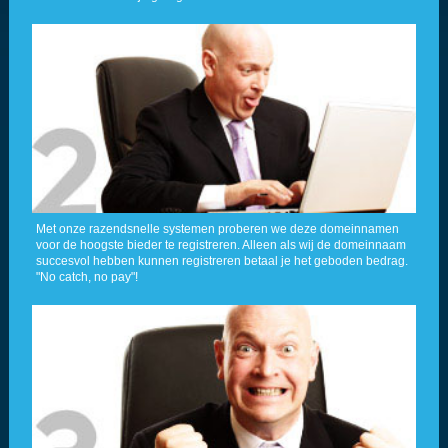
Met onze razendsnelle systemen proberen we deze domeinnamen
voor de hoogste bieder te registreren. Alleen als wij de domeinnaam
succesvol hebben kunnen registreren betaal je het geboden bedrag.
"No catch, no pay"!