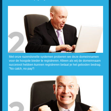
Met onze razendsnelle systemen proberen we deze domeinnamen
voor de hoogste bieder te registreren. Alleen als wij de domeinnaam
succesvol hebben kunnen registreren betaal je het geboden bedrag.
"No catch, no pay"!