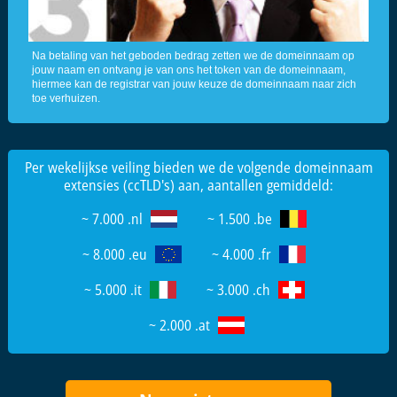
Na betaling van het geboden bedrag zetten we de domeinnaam op
jouw naam en ontvang je van ons het token van de domeinnaam,
hiermee kan de registrar van jouw keuze de domeinnaam naar zich
toe verhuizen.
Per wekelijkse veiling bieden we de volgende domeinnaam
extensies (ccTLD's) aan, aantallen gemiddeld:
~ 7.000 .nl
~ 1.500 .be
~ 8.000 .eu
~ 4.000 .fr
~ 5.000 .it
~ 3.000 .ch
~ 2.000 .at