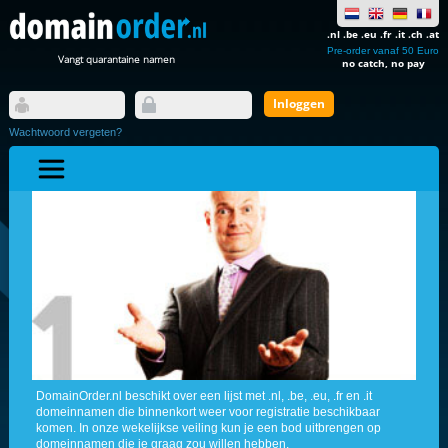
.nl .be .eu .fr .it .ch .at
Pre-order vanaf 50 Euro
Vangt quarantaine namen
no catch, no pay
Wachtwoord vergeten?
DomainOrder.nl beschikt over een lijst met .nl, .be, .eu, .fr en .it
domeinnamen die binnenkort weer voor registratie beschikbaar
komen. In onze wekelijkse veiling kun je een bod uitbrengen op
domeinnamen die je graag zou willen hebben.