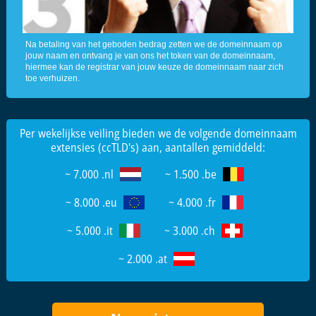
Na betaling van het geboden bedrag zetten we de domeinnaam op
jouw naam en ontvang je van ons het token van de domeinnaam,
hiermee kan de registrar van jouw keuze de domeinnaam naar zich
toe verhuizen.
Per wekelijkse veiling bieden we de volgende domeinnaam
extensies (ccTLD's) aan, aantallen gemiddeld:
~ 7.000 .nl
~ 1.500 .be
~ 8.000 .eu
~ 4.000 .fr
~ 5.000 .it
~ 3.000 .ch
~ 2.000 .at