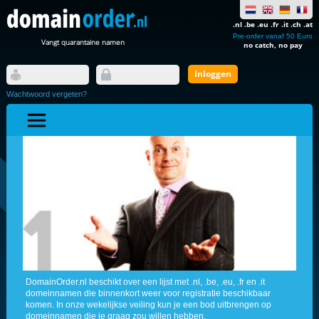
.nl .be .eu .fr .it .ch .at
Pre-order vanaf 50 Euro
Vangt quarantaine namen
no catch, no pay
Wachtwoord vergeten?
DomainOrder.nl beschikt over een lijst met .nl, .be, .eu, .fr en .it
domeinnamen die binnenkort weer voor registratie beschikbaar
komen. In onze wekelijkse veiling kun je een bod uitbrengen op
domeinnamen die je graag zou willen hebben.