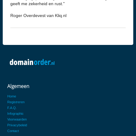
geeft me zekerheid en rust."
Roger Overdevest van Kliq.nl
Algemeen
Home
Registreren
F.A.Q.
Infographic
Voorwaarden
Privacybeleid
Contact