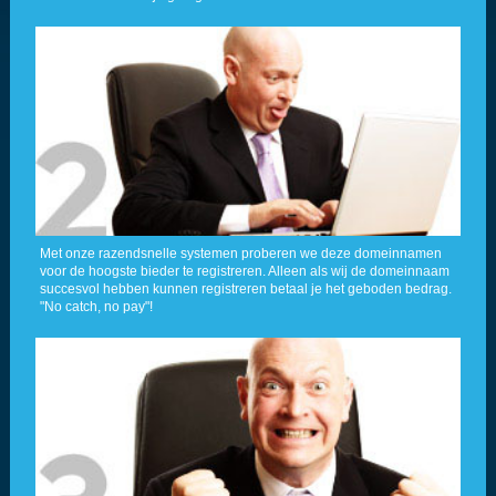
Met onze razendsnelle systemen proberen we deze domeinnamen
voor de hoogste bieder te registreren. Alleen als wij de domeinnaam
succesvol hebben kunnen registreren betaal je het geboden bedrag.
"No catch, no pay"!