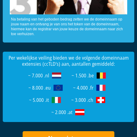
Na betaling van het geboden bedrag zetten we de domeinnaam op
jouw naam en ontvang je van ons het token van de domeinnaam,
hiermee kan de registrar van jouw keuze de domeinnaam naar zich
toe verhuizen.
Per wekelijkse veiling bieden we de volgende domeinnaam
extensies (ccTLD's) aan, aantallen gemiddeld:
~ 7.000 .nl
~ 1.500 .be
~ 8.000 .eu
~ 4.000 .fr
~ 5.000 .it
~ 3.000 .ch
~ 2.000 .at