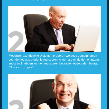
Met onze razendsnelle systemen proberen we deze domeinnamen
voor de hoogste bieder te registreren. Alleen als wij de domeinnaam
succesvol hebben kunnen registreren betaal je het geboden bedrag.
"No catch, no pay"!