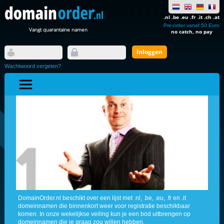
.nl .be .eu .fr .it .ch .at
Pre-order vanaf 50 Euro
Vangt quarantaine namen
no catch, no pay
Wachtwoord vergeten?
DomainOrder.nl beschikt over een lijst met .nl, .be, .eu, .fr en .it
domeinnamen die binnenkort weer voor registratie beschikbaar
komen. In onze wekelijkse veiling kun je een bod uitbrengen op
domeinnamen die je graag zou willen hebben.