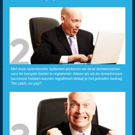
Met onze razendsnelle systemen proberen we deze domeinnamen
voor de hoogste bieder te registreren. Alleen als wij de domeinnaam
succesvol hebben kunnen registreren betaal je het geboden bedrag.
"No catch, no pay"!