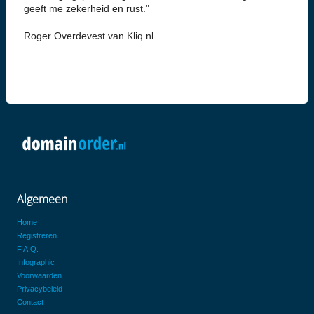
geeft me zekerheid en rust."
Roger Overdevest van Kliq.nl
Algemeen
Home
Registreren
F.A.Q.
Infographic
Voorwaarden
Privacybeleid
Contact