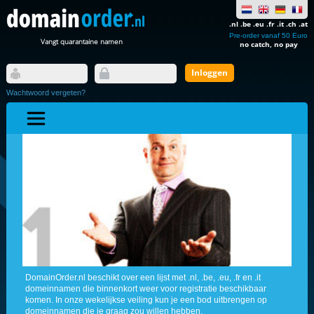
.nl .be .eu .fr .it .ch .at
Pre-order vanaf 50 Euro
Vangt quarantaine namen
no catch, no pay
Wachtwoord vergeten?
DomainOrder.nl beschikt over een lijst met .nl, .be, .eu, .fr en .it
domeinnamen die binnenkort weer voor registratie beschikbaar
komen. In onze wekelijkse veiling kun je een bod uitbrengen op
domeinnamen die je graag zou willen hebben.