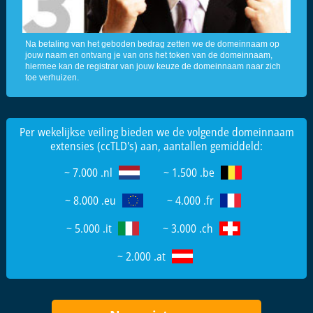
Na betaling van het geboden bedrag zetten we de domeinnaam op
jouw naam en ontvang je van ons het token van de domeinnaam,
hiermee kan de registrar van jouw keuze de domeinnaam naar zich
toe verhuizen.
Per wekelijkse veiling bieden we de volgende domeinnaam
extensies (ccTLD's) aan, aantallen gemiddeld:
~ 7.000 .nl
~ 1.500 .be
~ 8.000 .eu
~ 4.000 .fr
~ 5.000 .it
~ 3.000 .ch
~ 2.000 .at